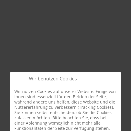
Wir benutzen Cookies
Wir nutzen Cookies auf unserer Website. Einige von
ihnen sind essenziell für den Betrieb der Seite,
während andere uns helfen, diese Website und die
Nutzererfahrung zu verbessern (Tracking Cookies).
Sie können selbst entscheiden, ob Sie die Cookies
zulassen möchten. Bitte beachten Sie, dass bei
einer Ablehnung womöglich nicht mehr alle
Funktionalitäten der Seite zur Verfügung stehen.