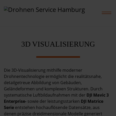
3D VISUALISIERUNG
Home
Leistungen
Die 3D-Visualisierung mithilfe moderner
Projekte
Drohnentechnologie ermöglicht die realitätsnahe,
detailgetreue Abbildung von Gebäuden,
Preise
Geländeformen und komplexen Strukturen. Durch
systematische Luftbildaufnahmen mit der
DJI Mavic 3
Enterprise-
sowie der leistungsstarken
DJI Matrice
Shop
Serie
entstehen hochauflösende Datensätze, aus
denen präzise dreidimensionale Modelle generiert