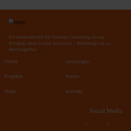
Ein Unternehmen der
Koerner Consulting Group -
Bringing ideas to your business!
| Webdesign by
LL -
Werbeagentur
Home
Leistungen
Projekte
Preise
Shop
Kontakt
Social Media
fab
fab
fa-
fa-