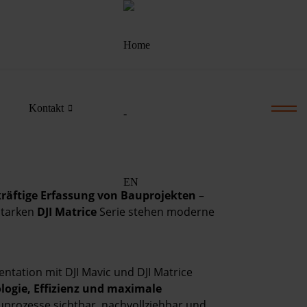
Kontakt
kräftige Erfassung von Bauprojekten
–
starken
DJI Matrice
Serie stehen moderne
ntation mit DJI Mavic und DJI Matrice
ogie, Effizienz und maximale
uprozesse sichtbar, nachvollziehbar und