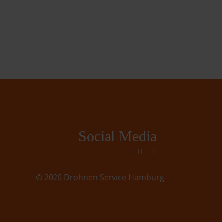
Social Media
fab
fab
fa-
fa-
facebook-
instagram
© 2026 Drohnen Service Hamburg
f