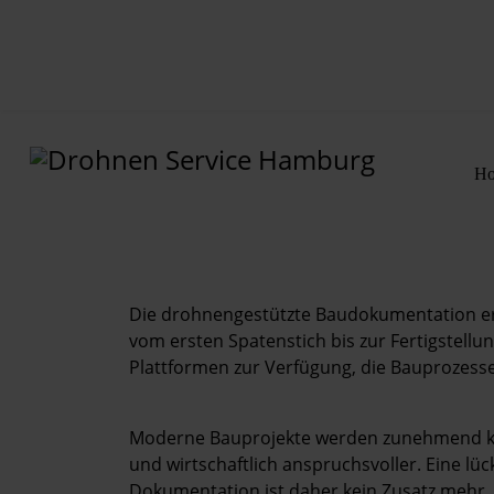
H
Home
Leistungen
Die drohnengestützte Baudokumentation e
Projekte
vom ersten Spatenstich bis zur Fertigstell
Plattformen zur Verfügung, die Bauprozesse 
Preise
Shop
Moderne Bauprojekte werden zunehmend kom
und wirtschaftlich anspruchsvoller. Eine lü
Dokumentation ist daher kein Zusatz mehr,