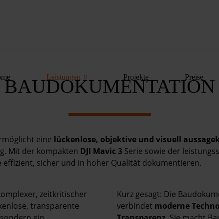
ome
Leistungen
Projekte
Preise
BAUDOKUMENTATION
rmöglicht eine
lückenlose, objektive und visuell aussage
ung. Mit der kompakten
DJI Mavic 3
Serie sowie der leistungs
effizient, sicher und in hoher Qualität dokumentieren.
plexer, zeitkritischer
Kurz gesagt: Die Baudokume
ckenlose, transparente
verbindet
moderne Technol
 sondern ein
Transparenz
. Sie macht Ba