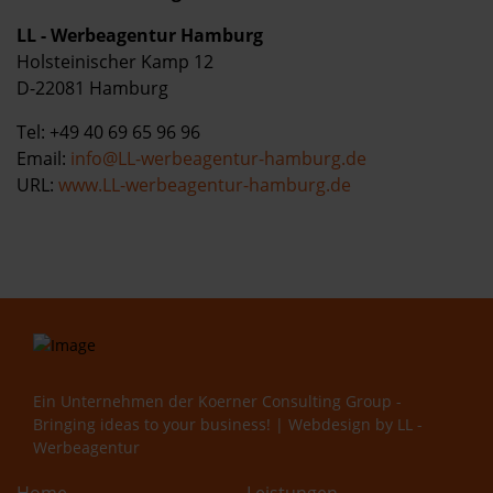
LL - Werbeagentur Hamburg
Holsteinischer Kamp 12
D-22081 Hamburg
Tel: +49 40 69 65 96 96
Email:
info@LL-werbeagentur-hamburg.de
URL:
www.LL-werbeagentur-hamburg.de
Ein Unternehmen der
Koerner Consulting Group -
Bringing ideas to your business!
| Webdesign by
LL -
Werbeagentur
Home
Leistungen