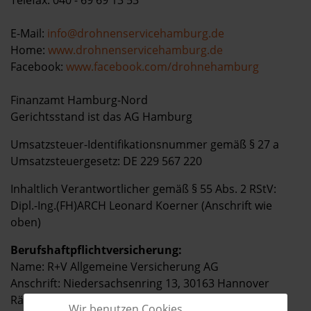
Telefax: 040 - 69 69 13 53
Kontakt
E-Mail:
info@drohnenservicehamburg.de
Home:
www.drohnenservicehamburg.de
Facebook:
www.facebook.com/drohnehamburg
Finanzamt Hamburg-Nord
Gerichtsstand ist das AG Hamburg
Umsatzsteuer-Identifikationsnummer gemäß § 27 a
Umsatzsteuergesetz: DE 229 567 220
Inhaltlich Verantwortlicher gemäß § 55 Abs. 2 RStV:
Dipl.-Ing.(FH)ARCH Leonard Koerner (Anschrift wie
oben)
Berufshaftpflichtversicherung:
Name: R+V Allgemeine Versicherung AG
Anschrift: Niedersachsenring 13, 30163 Hannover
Räumlicher Geltungsbereich: Deutschland
Wir benutzen Cookies