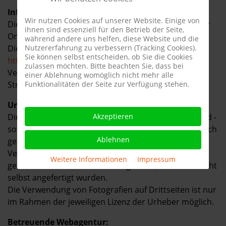
Informationen zur Online-Streitbeilegung:
Wir nutzen Cookies auf unserer Website. Einige von
Die Europäische Kommission stellt eine Plattform zur
ihnen sind essenziell für den Betrieb der Seite,
Online-Streitbeilegung (OS) bereit.
während andere uns helfen, diese Website und die
Nutzererfahrung zu verbessern (Tracking Cookies).
Diese Plattform finden Sie unter folgendem Link:
Sie können selbst entscheiden, ob Sie die Cookies
https://ec.europa.eu/consumers/odr/.
zulassen möchten. Bitte beachten Sie, dass bei
Verbraucher können diese Plattform nutzen, um ihre
einer Ablehnung womöglich nicht mehr alle
Funktionalitäten der Seite zur Verfügung stehen.
Streitigkeiten aus Online-Verträgen beizulegen.
Urheberrecht und Bildnachweise:
Akzeptieren
Die Inhalte von www.drohnenservicehamburg.de sind -
soweit nicht abweichend angegeben - urheberrechtlich
Ablehnen
geschützt.
Verwendete Fotografien sind ggf. mit Bildnachweisen
Weitere Informationen
|
Impressum
gekennzeichnet oder unten aufgeführt, soweit sie nicht
selbst angefertigt wurden.
Die Verwendung von Fotografien auf Drittseiten ist nur
im Rahmen der jeweiligen Lizenz der Urheber möglich.
Betreuende Webagentur: