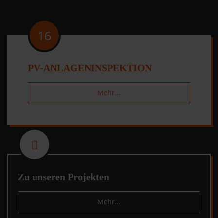
16
PV-ANLAGENINSPEKTION
Mehr...
fas
fa-
project-
diagram
Zu unseren Projekten
Mehr...