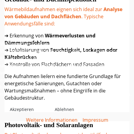
Wärmebildaufnahmen eignen sich ideal zur
Analyse
von Gebäuden und Dachflächen
. Typische
Anwendungsfälle sind:
➔ Erkennung von
Wärmeverlusten und
Dämmungsfehlern
Wir benutzen Cookies
➔ Lokalisierung von
Feuchtigkeit, Leckagen oder
Wir nutzen Cookies auf unserer Website. Einige von ihnen
Kältebrücken
sind essenziell für den Betrieb der Seite, während andere
➔ Kontrolle von Flachdächern und Fassaden
uns helfen, diese Website und die Nutzererfahrung zu
verbessern (Tracking Cookies). Sie können selbst
Die Aufnahmen liefern eine fundierte Grundlage für
entscheiden, ob Sie die Cookies zulassen möchten. Bitte
energetische Sanierungen, Gutachten oder
beachten Sie, dass bei einer Ablehnung womöglich nicht
Wartungsmaßnahmen – ohne Eingriffe in die
mehr alle Funktionalitäten der Seite zur Verfügung stehen.
Gebäudestruktur.
Akzeptieren
Ablehnen
Weitere Informationen
|
Impressum
Photovoltaik- und Solaranlagen