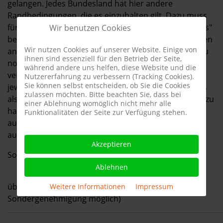
gelangen. Jedes Bundesland hat hier andere
Randbedingungen, die es einzuhalten gilt. Dazu muss
für jedes Bundesland eine eigene "Allgemeinerlaubnis"
Wir benutzen Cookies
beantragt werden, um gewerbliche Luftbildaufnahmen
Wir nutzen Cookies auf unserer Website. Einige von
anfertigen zu dürfen - jede Erlaubniserteilung ist dazu
ihnen sind essenziell für den Betrieb der Seite,
noch mit einer nicht unerheblichen Gebühr
während andere uns helfen, diese Website und die
verbunden, die man für anfangs 1 Jahr, danach für
Nutzererfahrung zu verbessern (Tracking Cookies).
Sie können selbst entscheiden, ob Sie die Cookies
jeweils 1-2 Jahre entrichten muss. Somit ist es für uns
zulassen möchten. Bitte beachten Sie, dass bei
also eine Frage der Existenz, uns an diese Richtlinien zu
einer Ablehnung womöglich nicht mehr alle
halten - davon mal abgesehen, das fast jede mit GPS
Funktionalitäten der Seite zur Verfügung stehen.
ausgestattete Drohne alle Flugdaten ganz exakt
aufzeichnet.
Akzeptieren
Somit dürfen wir folgende Flüge nicht durchführen:
Ablehnen
über Menschenansammlungen (nur mit
Weitere Informationen
|
Impressum
Sondergenehmigung möglich)