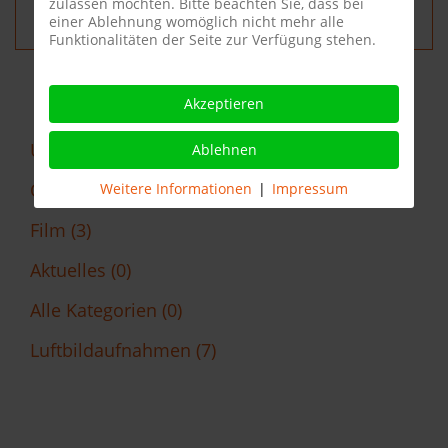
zulassen möchten. Bitte beachten Sie, dass bei
Film
einer Ablehnung womöglich nicht mehr alle
Funktionalitäten der Seite zur Verfügung stehen.
Akzeptieren
Unternehmensbilder (0)
Ablehnen
Objektaufnahmen (0)
Weitere Informationen
|
Impressum
Film (3)
Aktuelles (0)
Alle Kategorien (0)
Luftbildaufnahmen (7)