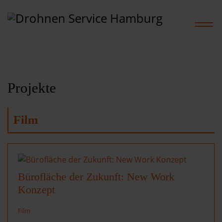
Projekte
Home
Leistungen
Film
Projekte
Preise
Bürofläche der Zukunft: New Work
Konzept
Shop
Film