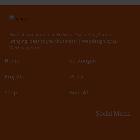
Ein Unternehmen der
Koerner Consulting Group -
Bringing ideas to your business!
| Webdesign by
LL -
Werbeagentur
Home
Leistungen
Projekte
Preise
Shop
Kontakt
Social Media
fab
fab
fa-
fa-