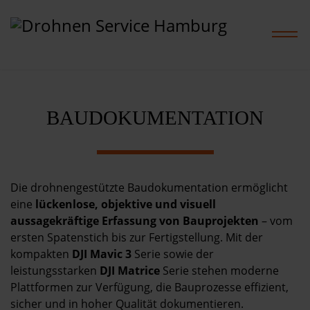
BAUDOKUMENTATION
Home
Leistungen
Die drohnengestützte Baudokumentation ermöglicht
Projekte
eine
lückenlose, objektive und visuell
aussagekräftige Erfassung von Bauprojekten
– vom
Preise
ersten Spatenstich bis zur Fertigstellung. Mit der
kompakten
DJI Mavic 3
Serie sowie der
leistungsstarken
DJI Matrice
Serie stehen moderne
Shop
Plattformen zur Verfügung, die Bauprozesse effizient,
sicher und in hoher Qualität dokumentieren.