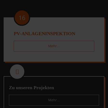
16
PV-ANLAGENINSPEKTION
Mehr...
fas
fa-
project-
diagram
Zu unseren Projekten
Mehr...